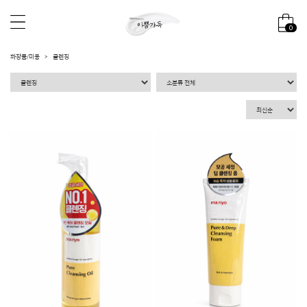
0
화장품/미용
클렌징